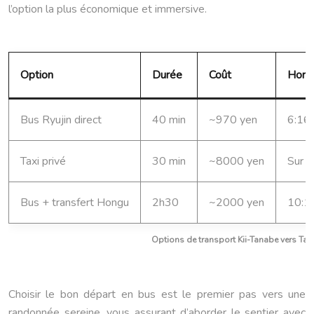
l’option la plus économique et immersive.
Option
Durée
Coût
Horai
Bus Ryujin direct
40 min
~970 yen
6:16,
Taxi privé
30 min
~8000 yen
Sur 
Bus + transfert Hongu
2h30
~2000 yen
10:1
Options de transport Kii-Tanabe vers Takiji
Choisir le bon départ en bus est le premier pas vers une
randonnée sereine, vous assurant d’aborder le sentier avec