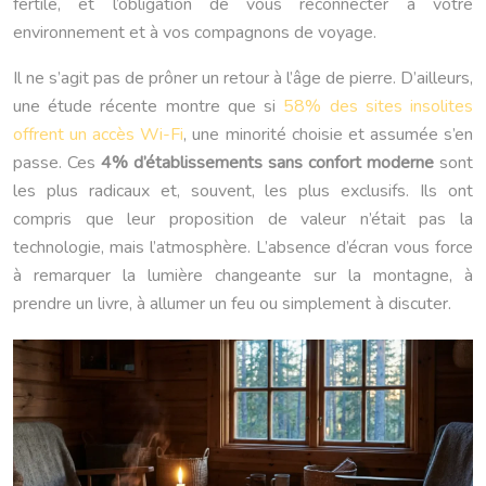
fertile, et l’obligation de vous reconnecter à votre
environnement et à vos compagnons de voyage.
Il ne s’agit pas de prôner un retour à l’âge de pierre. D’ailleurs,
une étude récente montre que si
58% des sites insolites
offrent un accès Wi-Fi
, une minorité choisie et assumée s’en
passe. Ces
4% d’établissements sans confort moderne
sont
les plus radicaux et, souvent, les plus exclusifs. Ils ont
compris que leur proposition de valeur n’était pas la
technologie, mais l’atmosphère. L’absence d’écran vous force
à remarquer la lumière changeante sur la montagne, à
prendre un livre, à allumer un feu ou simplement à discuter.