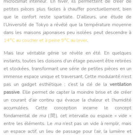
microclimat intérieur. En hiver, ils permettent de créer de
petites pièces plus faciles à chauffer ponctuellement, bien
que le confort reste spartiate. D’ailleurs, une étude de
l’Université de Tokyo a révélé que la température moyenne
dans les maisons japonaises peu isolées peut descendre à
14°C au coucher et à peine 9°C au lever
.
Mais leur véritable génie se révèle en été. En quelques
instants, toutes les cloisons d’un étage peuvent être retirées
et stockées, transformant une série de petites pièces en un
immense espace unique et traversant. Cette modularité n’est
pas un gadget esthétique ; c’est la clé de la
ventilation
passive
. Elle permet de capter la moindre brise et de créer
un courant d’air continu qui évacue la chaleur et l’humidité
accumulées. Cette conception incarne le concept
fondamental de
ma
(間), cet intervalle ou espace « vide »
entre les éléments. Le
ma
n’est pas un vide à remplir, mais
un espace actif, un lieu de passage pour l’air, la lumière et