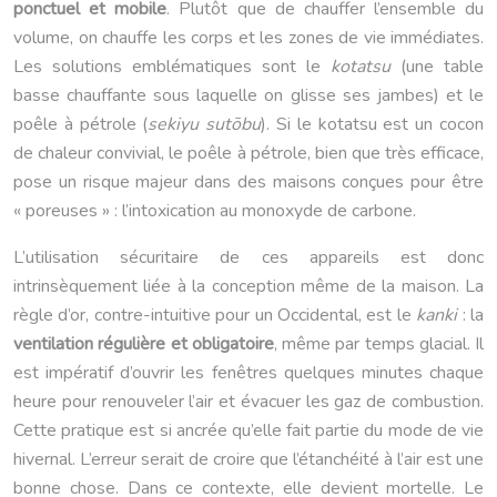
ponctuel et mobile
. Plutôt que de chauffer l’ensemble du
volume, on chauffe les corps et les zones de vie immédiates.
Les solutions emblématiques sont le
kotatsu
(une table
basse chauffante sous laquelle on glisse ses jambes) et le
poêle à pétrole (
sekiyu sutōbu
). Si le kotatsu est un cocon
de chaleur convivial, le poêle à pétrole, bien que très efficace,
pose un risque majeur dans des maisons conçues pour être
« poreuses » : l’intoxication au monoxyde de carbone.
L’utilisation sécuritaire de ces appareils est donc
intrinsèquement liée à la conception même de la maison. La
règle d’or, contre-intuitive pour un Occidental, est le
kanki
: la
ventilation régulière et obligatoire
, même par temps glacial. Il
est impératif d’ouvrir les fenêtres quelques minutes chaque
heure pour renouveler l’air et évacuer les gaz de combustion.
Cette pratique est si ancrée qu’elle fait partie du mode de vie
hivernal. L’erreur serait de croire que l’étanchéité à l’air est une
bonne chose. Dans ce contexte, elle devient mortelle. Le